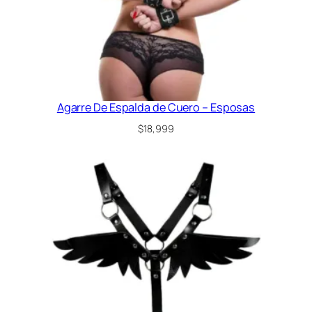
s
)
c
a
n
t
i
Agarre De Espalda de Cuero – Esposas
d
$
18,999
a
d