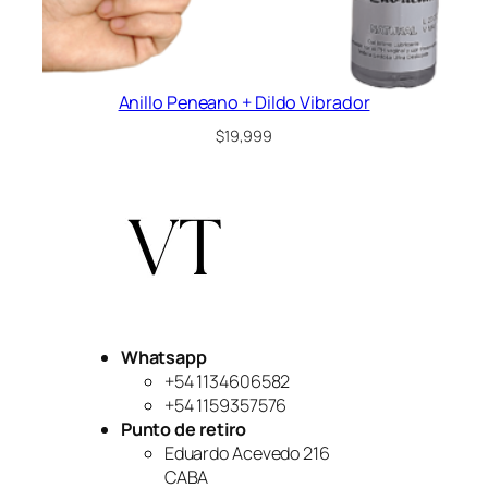
Anillo Peneano + Dildo Vibrador
$
19,999
Whatsapp
+54 1134606582
+54 1159357576
Punto de retiro
Eduardo Acevedo 216
CABA