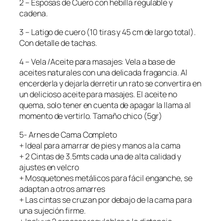
2 – Esposas de Cuero con hebilla regulable y
cadena.
3 – Latigo de cuero (10 tiras y 45 cm de largo total).
Con detalle de tachas.
4 – Vela /Aceite para masajes: Vela a base de
aceites naturales con una delicada fragancia. Al
encerderla y dejarla derretir un rato se convertira en
un delicioso aceite para masajes. El aceite no
quema, solo tener en cuenta de apagar la llama al
momento de vertirlo. Tamaño chico (5gr)
5- Arnes de Cama Completo
+ Ideal para amarrar de pies y manos a la cama
+ 2 Cintas de 3.5mts cada una de alta calidad y
ajustes en velcro
+ Mosquetones metálicos para fácil enganche, se
adaptan a otros amarres
+ Las cintas se cruzan por debajo de la cama para
una sujeción firme.