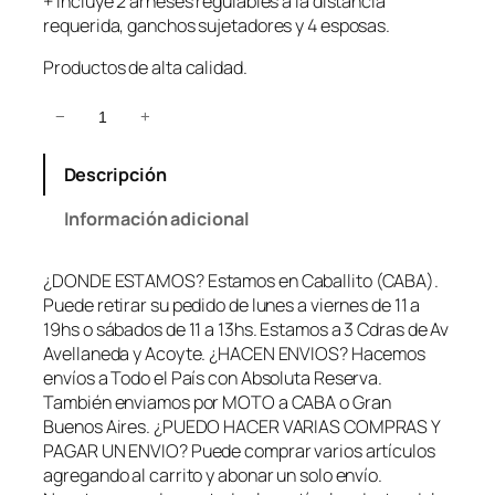
+ Incluye 2 arneses regulables a la distancia
requerida, ganchos sujetadores y 4 esposas.
Productos de alta calidad.
K
−
+
i
t
Descripción
S
a
Información adicional
d
o
¿DONDE ESTAMOS? Estamos en Caballito (CABA).
B
Puede retirar su pedido de lunes a viernes de 11 a
o
19hs o sábados de 11 a 13hs. Estamos a 3 Cdras de Av
n
Avellaneda y Acoyte. ¿HACEN ENVIOS? Hacemos
d
envíos a Todo el País con Absoluta Reserva.
a
También enviamos por MOTO a CABA o Gran
g
Buenos Aires. ¿PUEDO HACER VARIAS COMPRAS Y
e
PAGAR UN ENVIO? Puede comprar varios artículos
+
agregando al carrito y abonar un solo envío.
A