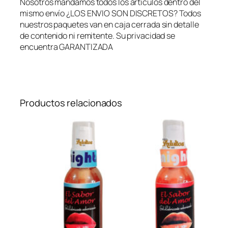
Nosotros mandamos todos los artículos dentro del
r
mismo envío ¿LOS ENVIO SON DISCRETOS? Todos
n
nuestros paquetes van en caja cerrada sin detalle
e
de contenido ni remitente. Su privacidad se
s
encuentra GARANTIZADA
C
a
m
a
+
Productos relacionados
L
a
t
i
g
o
+
A
n
t
i