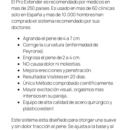
El Pro Extender es recomendado por medicos en
mas de 250 paises. Es usado en mas de 60 clinicas
solo en España y mas de 10.000 hombres han
comprado el sistema recomendado por sus
doctores.
Agranda el pene de 4 a 7 cm.
Corrige la curvatura (enfermedad de
Peyronie).
Engrosa el pene de 2 a 4 cm.
NO causa dolor ni molestias.
Mejora erecciones y penetración.
Resultados Visibles en 20 días.
Único Método comprobado científicamente.
Mayor excitación visual, orgasmos mas
intensos en su pareja.
Equipo de alta calidad de acero quirúrgico y
plástico esteril
Este sistema esta diseñado para otorgar una suave
y sin dolor tracción al pene. Se ajusta a la base y al