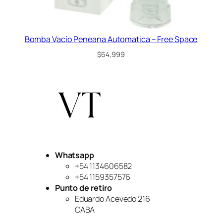
Bomba Vacío Peneana Automatica – Free Space
$
64,999
Whatsapp
+54 1134606582
+54 1159357576
Punto de retiro
Eduardo Acevedo 216
CABA