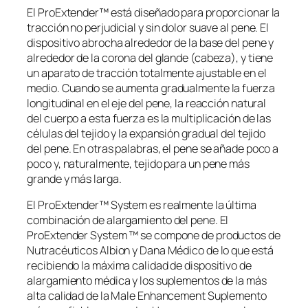
El ProExtender™ está diseñado para proporcionar la
tracción no perjudicial y sin dolor suave al pene. El
dispositivo abrocha alrededor de la base del pene y
alrededor de la corona del glande (cabeza), y tiene
un aparato de tracción totalmente ajustable en el
medio. Cuando se aumenta gradualmente la fuerza
longitudinal en el eje del pene, la reacción natural
del cuerpo a esta fuerza es la multiplicación de las
células del tejido y la expansión gradual del tejido
del pene. En otras palabras, el pene se añade poco a
poco y, naturalmente, tejido para un pene más
grande y más larga.
El ProExtender™ System es realmente la última
combinación de alargamiento del pene. El
ProExtender System ™ se compone de productos de
Nutracéuticos Albion y Dana Médico de lo que está
recibiendo la máxima calidad de dispositivo de
alargamiento médica y los suplementos de la más
alta calidad de la Male Enhancement Suplemento