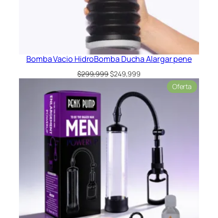
Bomba Vacio HidroBomba Ducha Alargar pene
El
El
$
299,999
$
249,999
precio
precio
Product
Oferta
original
actual
en
era:
es:
oferta
$299,999.
$249,999.