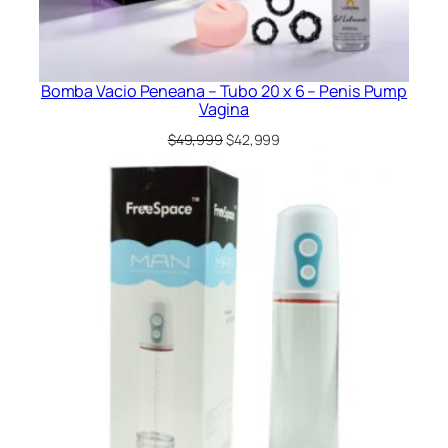
Bomba Vacio Peneana – Tubo 20 x 6 – Penis Pump
Vagina
El
El
$
49,999
$
42,999
precio
precio
original
actual
era:
es:
$49,999.
$42,999.