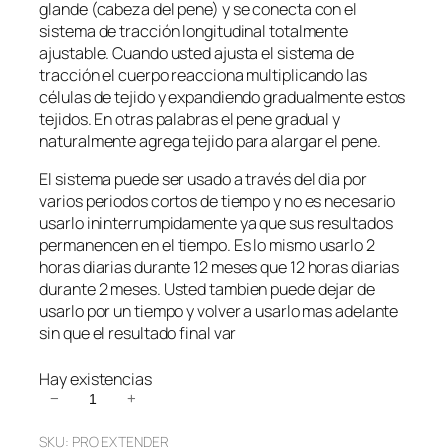
glande (cabeza del pene) y se conecta con el
sistema de tracción longitudinal totalmente
ajustable. Cuando usted ajusta el sistema de
tracción el cuerpo reacciona multiplicando las
células de tejido y expandiendo gradualmente estos
tejidos. En otras palabras el pene gradual y
naturalmente agrega tejido para alargar el pene.
El sistema puede ser usado a través del dia por
varios periodos cortos de tiempo y no es necesario
usarlo ininterrumpidamente ya que sus resultados
permanencen en el tiempo. Es lo mismo usarlo 2
horas diarias durante 12 meses que 12 horas diarias
durante 2 meses. Usted tambien puede dejar de
usarlo por un tiempo y volver a usarlo mas adelante
sin que el resultado final var
Hay existencias
P
−
+
r
SKU:
PRO EXTENDER
o