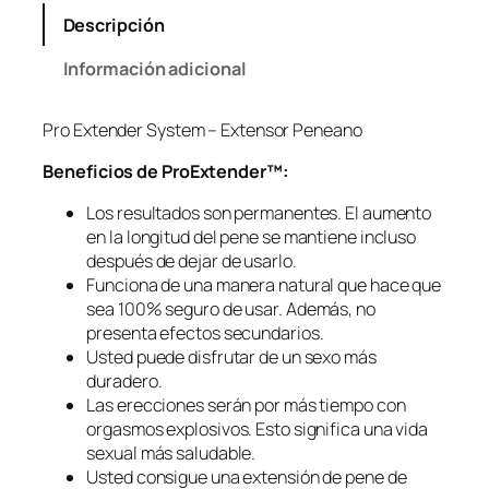
E
Descripción
x
t
Información adicional
e
n
Pro Extender System – Extensor Peneano
d
e
Beneficios de ProExtender™​:
r
S
Los resultados son permanentes. El aumento
y
en la longitud del pene se mantiene incluso
s
después de dejar de usarlo.
t
Funciona de una manera natural que hace que
e
sea 100% seguro de usar. Además, no
m
presenta efectos secundarios.
–
Usted puede disfrutar de un sexo más
E
duradero.
x
Las erecciones serán por más tiempo con
t
orgasmos explosivos. Esto significa una vida
e
sexual más saludable.
n
Usted consigue una extensión de pene de