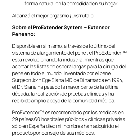
s
forma natural en la comodidad en su hogar.
o
Alcanzá el mejor orgasmo ¡Disfrutalo!
r
P
Sobre el ProExtender System – Extensor
e
Peneano:
n
e
Disponible en sí mismo, a través de lo último del
a
sistema de alargamiento del pene , el ProExtender ™
n
está revolucionando la industria, mientras que
o
acortar las listas de espera largas para la cirugía del
c
pene en todo el mundo. Inventado por el pene
a
Surgeon Jorn Ege Siana MD de Dinamarca en 1994,
n
el Dr. Siana ha pasado la mayor parte de la última
t
década, la realización de pruebas clínicas y ha
i
recibido amplio apoyo de la comunidad médica.
d
a
ProExtender™ es recomendado por los médicos en
d
29 países 60 hospitales públicos y clínicas privadas
sólo en España diez mil hombres han adquirido el
producto por consejo de sus médicos.