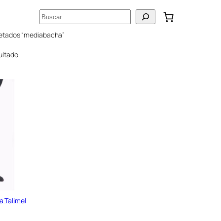
Buscar
uetados “mediabacha”
ultado
 Talimel