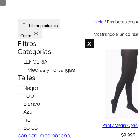
Saltar
al
Inicio
/ Productos etiq
contenido
Filtrar productos
Mostrando el único res
Cerrar
Filtros
X
Categorías
C
LENCERIA
a
– Medias y Portaligas
t
Talles
e
C
Negro
g
o
Rojo
o
l
Blanco
r
o
Azul
í
r
Piel
a
Panty Media Opaca
Bordò
can can
, 
mediabacha
,
$
9,999